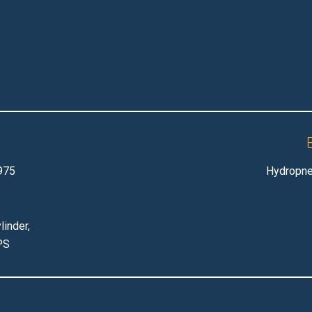
975
Hydropne
linder,
PS